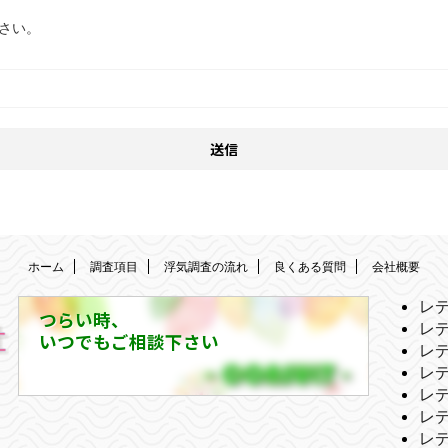
さい。
ホーム
調査項目
浮気調査の流れ
良くある質問
会社概要
レ
つらい時、
レ
いつでもご相談下さい
レ
レ
レ
レ
レ