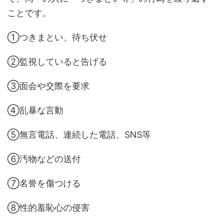
ことです。
①つきまとい、待ち伏せ
②監視していると告げる
③面会や交際を要求
④乱暴な言動
⑤無言電話、連続した電話、SNS等
⑥汚物などの送付
⑦名誉を傷つける
⑧性的羞恥心の侵害