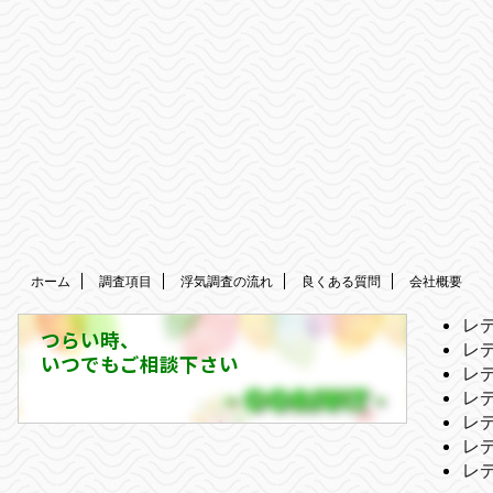
ホーム
調査項目
浮気調査の流れ
良くある質問
会社概要
レ
つらい時、
レ
いつでもご相談下さい
レ
レ
レ
レ
レ