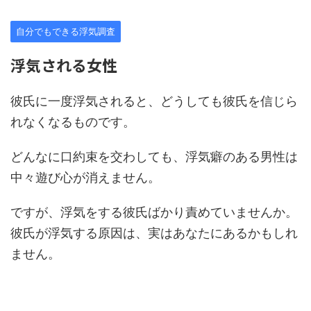
自分でもできる浮気調査
浮気される女性
彼氏に一度浮気されると、どうしても彼氏を信じら
れなくなるものです。
どんなに口約束を交わしても、浮気癖のある男性は
中々遊び心が消えません。
ですが、浮気をする彼氏ばかり責めていませんか。
彼氏が浮気する原因は、実はあなたにあるかもしれ
ません。